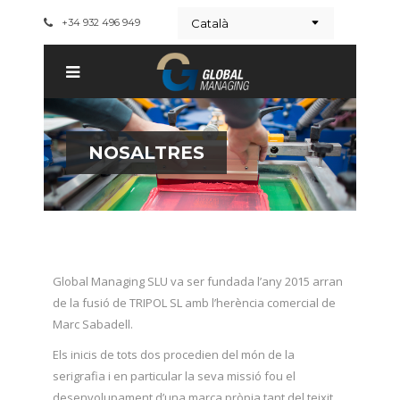
+34 932 496 949
Català
NOSALTRES
Global Managing SLU va ser fundada l’any 2015 arran
de la fusió de TRIPOL SL amb l’herència comercial de
Marc Sabadell.
Els inicis de tots dos procedien del món de la
serigrafia i en particular la seva missió fou el
desenvolupament d’una marca pròpia tant del teixit