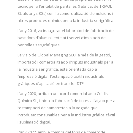
tècnic per a l’entelat de pantalles (fabricat de TRIPOL
SL als anys 80’s) com la comercialització d’emulsions i
altres productes químics per a la indústria serigràfica.
L’any 2016, va inaugurar el laboratori de fabricació de
bastidors d’alumini, entelat i servei d’insolació de
pantalles serigràfiques.
La visió de Global Managing SLU, a més de la gestió,
importació i comercialització d’inputs industrials per a
la indústria serigràfica, està orientada cap a
l’impressió digital, l’estampació tèxtil i industrials
gràfiques d’aplicació en transfer DTF.
L’any 2020, arriba a un acord comercial amb Coldis
Química SL, i inicia la fabricació de tintes a l’aigua per a
l’estampació de samarretes a la vegada que
introdueix consumibles per a la indústria gràfica, tèxtil
i sublimació digital.
L’any 2022, amb la compra del fons de comerç de