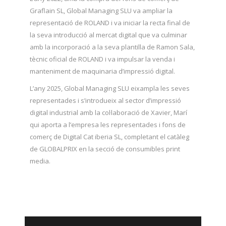
Graflain SL, Global Managing SLU va ampliar la
representació de ROLAND i va iniciar la recta final de
la seva introducció al mercat digital que va culminar
amb la incorporació a la seva plantilla de Ramon Sala,
tècnic oficial de ROLAND i va impulsar la venda i
manteniment de maquinaria d’impressió digital.
L’any 2025, Global Managing SLU eixampla les seves
representades i s’introdueix al sector d’impressió
digital industrial amb la col·laboració de Xavier, Marí
qui aporta a l’empresa les representades i fons de
comerç de Digital Cat iberia SL, completant el catàleg
de GLOBALPRIX en la secció de consumibles print
media.